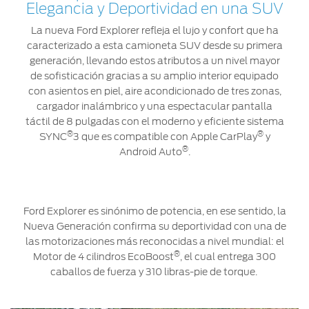
®
Motorcraft
Elegancia y Deportividad en una SUV
Técnico
Localiza un
Distribuidor
La nueva Ford Explorer refleja el lujo y confort que ha
®
caracterizado a esta camioneta SUV desde su primera
SYNC
generación, llevando estos atributos a un nivel mayor
Seminuevos
de sofisticación gracias a su amplio interior equipado
Certificados
con asientos en piel, aire acondicionado de tres zonas,
cargador inalámbrico y una espectacular pantalla
táctil de 8 pulgadas con el moderno y eficiente sistema
®
®
SYNC
3 que es compatible con Apple CarPlay
y
®
Android Auto
.
Ford Explorer es sinónimo de potencia, en ese sentido, la
Nueva Generación confirma su deportividad con una de
las motorizaciones más reconocidas a nivel mundial: el
®
Motor de 4 cilindros EcoBoost
, el cual entrega 300
caballos de fuerza y 310 libras-pie de torque.