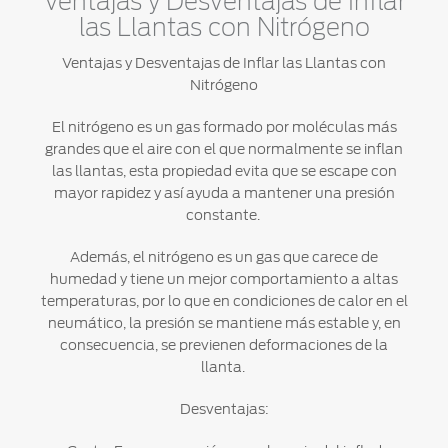
Ventajas y Desventajas de Inflar
®
Motorcraft
Técnico
Localiza un
las Llantas con Nitrógeno
Distribuidor
Ventajas y Desventajas de Inflar las Llantas con
®
SYNC
Nitrógeno
Seminuevos
Certificados
El nitrógeno es un gas formado por moléculas más
grandes que el aire con el que normalmente se inflan
las llantas, esta propiedad evita que se escape con
mayor rapidez y así ayuda a mantener una presión
constante.
Además, el nitrógeno es un gas que carece de
humedad y tiene un mejor comportamiento a altas
temperaturas, por lo que en condiciones de calor en el
neumático, la presión se mantiene más estable y, en
consecuencia, se previenen deformaciones de la
llanta.
Desventajas: