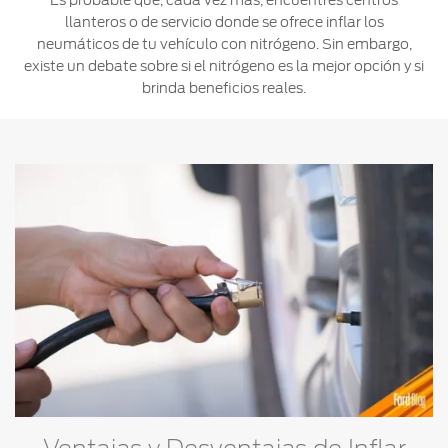
Es probable que, cada vez más, encuentres centros
llanteros o de servicio donde se ofrece inflar los
Ford
Desempeño
Cita de
Ford
Cambiar
neumáticos de tu vehículo con nitrógeno. Sin embargo,
Custom
Servicio
D-
Contraseña
existe un debate sobre si el nitrógeno es la mejor opción y si
Garage
Seguridad
Tect
brinda beneficios reales.
Promociones
Catálogos
de Servicio
Trabajo
Colisión y
Partes
Kits de
Llamado
Originales
Accesorios
a
Revisión
Precio de
Ford
Mantenimiento
Credit
Garantía
en
Programa de
Partes
Vehículos
Mantenimiento
Comerciales
Soporte
Vehículos
Técnico
Descubre
Comerciales
Tu Ford
Soporte