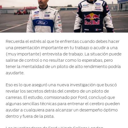
Ford
Desempeño
Cita de
Ford
Cambiar
Custom
Servicio
D-
Contraseña
Garage
Seguridad
Tect
Promociones
Catálogos
de Servicio
Trabajo
Colisión y
Recuerda el estrés al que te enfrentas cuando debes hacer
Partes
una presentación importante en tu trabajo o acudir a una
Kits de
Llamado
Originales
(muy importante) entrevista de trabajo. La situación puede
Accesorios
a
salirse de control o no resultar como lo esperabas, pero
Revisión
Precio de
tener la mentalidad de un piloto de alto rendimiento podría
Ford
Mantenimiento
ayudarte.
Credit
Garantía
en
Eso es lo que aseguró una nueva investigación que buscó
Programa de
Partes
revelar los secretos detrás del cerebro de un piloto de
Vehículos
Mantenimiento
carreras. El estudio, comisionado por Ford, concluyó que
Comerciales
algunas sencillas técnicas para entrenar el cerebro pueden
Soporte
Vehículos
ayudar a cualquiera para alcanzar un desempeño óptimo
Técnico
Descubre
Comerciales
dentro y fuera de la pista.
Tu Ford
Soporte