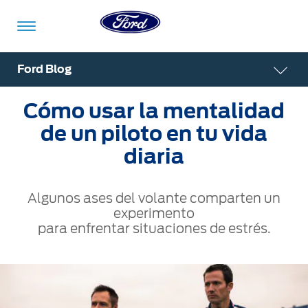
Acessibility
Ford Blog
Cómo usar la mentalidad
Vehículos
Compra
ShowroomVirtual
Propietarios
Tecnologías
Financiamiento
Ford
Iniciar
de un piloto en tu vida
App
Sesión
diaria
Showroom
Compra
Servicio
Tecnologías
Virtual
Algunos ases del volante comparten un
Iniciar
Sesión
experimento
Cotízalos
Beneficios
Asistencia
Mi
para enfrentar situaciones de estrés.
de
Ford
Servicio
Iniciar
Manéjalos
Conectividad
Sesión
Mi
Extensión
Promociones
Confort
Ford
Garantía
Registrarse