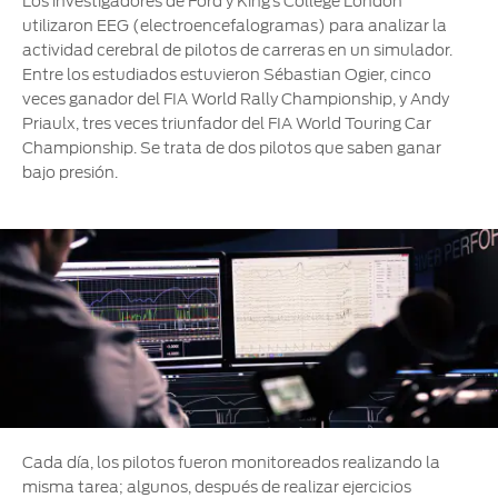
Los investigadores de Ford y King’s College London
®
Motorcraft
Técnico
Localiza un
utilizaron EEG (electroencefalogramas) para analizar la
Distribuidor
actividad cerebral de pilotos de carreras en un simulador.
®
Entre los estudiados estuvieron Sébastian Ogier, cinco
SYNC
veces ganador del FIA World Rally Championship, y Andy
Seminuevos
Priaulx, tres veces triunfador del FIA World Touring Car
Certificados
Championship. Se trata de dos pilotos que saben ganar
bajo presión.
Cada día, los pilotos fueron monitoreados realizando la
misma tarea; algunos, después de realizar ejercicios