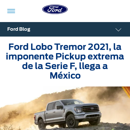
Acessibility
Ford Blog
Ford Lobo Tremor 2021, la
Vehículos
Compra
ShowroomVirtual
Propietarios
Tecnologías
Financiamiento
Ford
Iniciar
imponente Pickup extrema
App
Sesión
de la Serie F, llega a
Showroom
México
Compra
Servicio
Tecnologías
Virtual
Iniciar
Sesión
Cotízalos
Beneficios
Asistencia
Mi
de
Ford
Servicio
Iniciar
Manéjalos
Conectividad
Sesión
Mi
Extensión
Promociones
Confort
Ford
Garantía
Registrarse