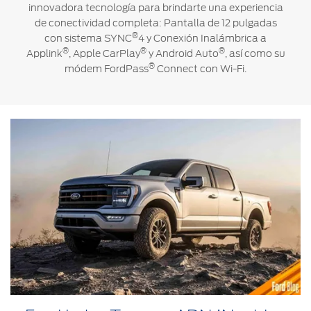
innovadora tecnología para brindarte una experiencia
de conectividad completa: Pantalla de 12 pulgadas
®
con sistema SYNC
4 y Conexión Inalámbrica a
®
®
®
Applink
, Apple CarPlay
y Android Auto
, así como su
®
módem FordPass
Connect con Wi-Fi.