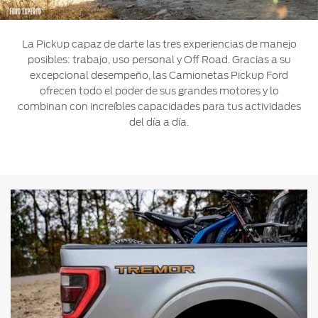
Ford
Desempeño
Cita de
Ford
Cambiar
Custom
Servicio
D-
La Pickup capaz de darte las tres experiencias de manejo
Contraseña
Garage
Seguridad
Tect
posibles: trabajo, uso personal y Off Road. Gracias a su
Promociones
excepcional desempeño, las Camionetas Pickup Ford
Catálogos
de Servicio
ofrecen todo el poder de sus grandes motores y lo
Trabajo
Colisión y
combinan con increíbles capacidades para tus actividades
Partes
del día a día.
Kits de
Llamado
Originales
Accesorios
a
Revisión
Precio de
Ford
Mantenimiento
Credit
Garantía
en
Programa de
Partes
Vehículos
Mantenimiento
Comerciales
Soporte
Vehículos
Técnico
Descubre
Comerciales
Tu Ford
Soporte