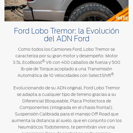
®
Motorcraft
Técnico
Localiza un
Distribuidor
®
SYNC
Seminuevos
Ford Lobo Tremor: la Evolución
Certificados
del ADN Ford
Como todos los Camiones Ford, Lobo Tremor se
caracteriza por su gran motor y desempeño: Motor
®
3.5L EcoBoost
V6 con 400 caballos de fuerza y 500
lb-pie de Torque acoplado a una Transmisión
®
Automática de 10 Velocidades con SelectShift
.
Evolucionando de su ADN original, Ford Lobo Tremor
se adapta a cualquier tipo de terreno gracias a su
Diferencial Bloqueable, Placa Protectora de
Componentes (integrada en el chasis frontal);
Suspensión Calibrada para el manejo Off Road que
aumenta la distancia al suelo, que en conjunto con los
Neumáticos Todoterreno, te permitirán vivir una