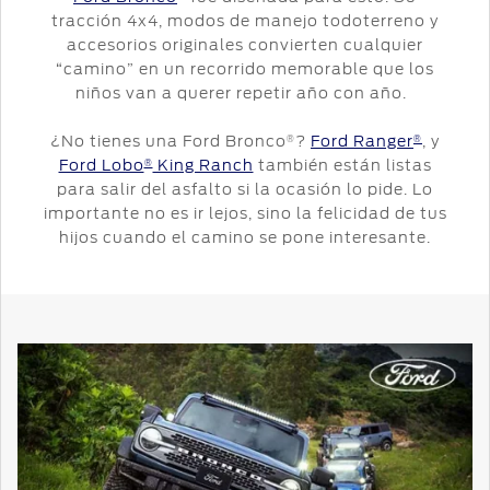
tracción 4x4, modos de manejo todoterreno y
accesorios originales convierten cualquier
“camino” en un recorrido memorable que los
niños van a querer repetir año con año.
¿No tienes una Ford Bronco
?
Ford Ranger
, y
®
®
Ford Lobo
King Ranch
también están listas
®
para salir del asfalto si la ocasión lo pide. Lo
importante no es ir lejos, sino la felicidad de tus
hijos cuando el camino se pone interesante.