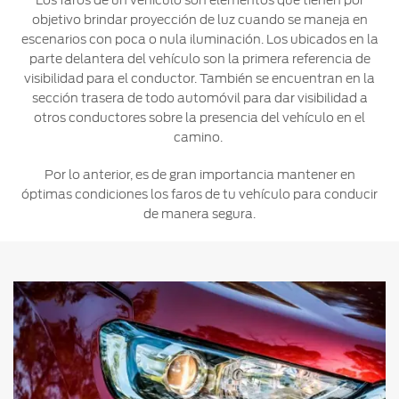
Los faros de un vehículo son elementos que tienen por
objetivo brindar proyección de luz cuando se maneja en
Ford
Desempeño
Cita de
Ford
Cambiar
escenarios con poca o nula iluminación. Los ubicados en la
Custom
Servicio
D-
Contraseña
parte delantera del vehículo son la primera referencia de
Garage
Seguridad
Tect
visibilidad para el conductor. También se encuentran en la
Promociones
sección trasera de todo automóvil para dar visibilidad a
Catálogos
de Servicio
Trabajo
otros conductores sobre la presencia del vehículo en el
Colisión y
camino.
Partes
Kits de
Llamado
Originales
Accesorios
Por lo anterior, es de gran importancia mantener en
a
óptimas condiciones los faros de tu vehículo para conducir
Revisión
Precio de
de manera segura.
Ford
Mantenimiento
Credit
Garantía
en
Programa de
Partes
Vehículos
Mantenimiento
Comerciales
Soporte
Vehículos
Técnico
Descubre
Comerciales
Tu Ford
Soporte