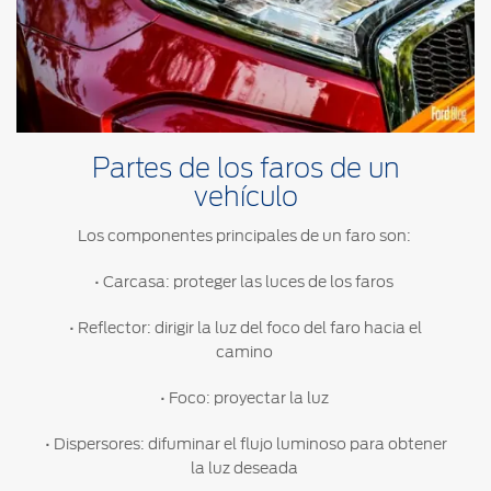
®
Motorcraft
Técnico
Localiza un
Distribuidor
®
SYNC
Seminuevos
Certificados
Partes de los faros de un
vehículo
Los componentes principales de un faro son:
• Carcasa: proteger las luces de los faros
• Reflector: dirigir la luz del foco del faro hacia el
camino
• Foco: proyectar la luz
• Dispersores: difuminar el flujo luminoso para obtener
la luz deseada