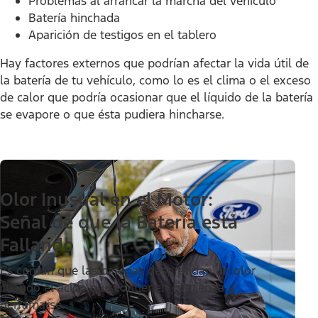
Problemas al arrancar la marcha del vehículo
Batería hinchada
Aparición de testigos en el tablero
Hay factores externos que podrían afectar la vida útil de
la batería de tu vehículo, como lo es el clima o el exceso
de calor que podría ocasionar que el líquido de la batería
se evapore o que ésta pudiera hincharse.
Olor Inusual en el Motor:
Señal de que la Batería está
Fallando
Es común que las baterías desprendan un olor
cuando el ácido que contienen comienza a
derramarse.