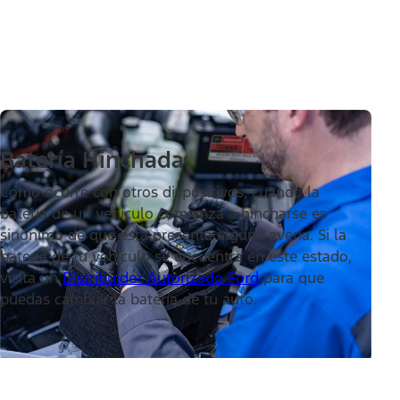
Batería Hinchada
Como ocurre con otros dispositivos, cuando la
batería de un vehículo comienza a hincharse es
sinónimo de que ésta presenta alguna avería. Si la
batería de tu vehículo se encuentra en este estado,
visita un
Distribuidor Autorizado Ford
para que
puedas cambiar la batería de tu auto.