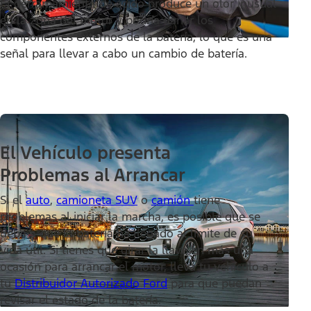
El derramamiento de ácido produce un olor inusual
en la zona del motor y podría dañar los
componentes externos de la batería, lo que es una
señal para llevar a cabo un cambio de batería.
El Vehículo presenta
Problemas al Arrancar
Si el
auto
,
camioneta SUV
o
camión
tiene
problemas al iniciar la marcha, es posible que se
deba a que la batería ha llegado al límite de su
vida útil. Si tienes que girar la llave en más una
ocasión para arrancar el motor, lleva tu vehículo a
tu
Distribuidor Autorizado Ford
para que puedan
revisar el estado de la batería.