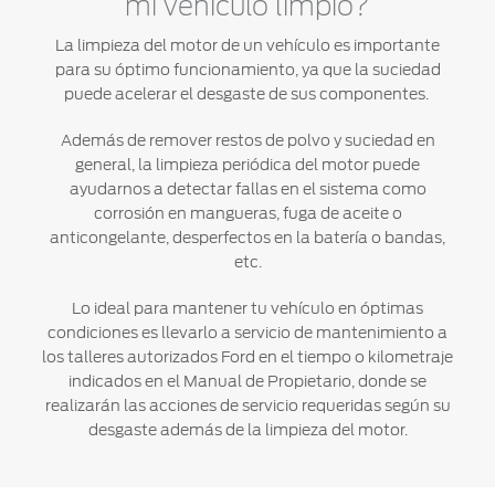
®
mi vehículo limpio?
Motorcraft
Técnico
Localiza un
La limpieza del motor de un vehículo es importante
Distribuidor
para su óptimo funcionamiento, ya que la suciedad
®
SYNC
puede acelerar el desgaste de sus componentes.
Seminuevos
Certificados
Además de remover restos de polvo y suciedad en
general, la limpieza periódica del motor puede
ayudarnos a detectar fallas en el sistema como
corrosión en mangueras, fuga de aceite o
anticongelante, desperfectos en la batería o bandas,
etc.
Lo ideal para mantener tu vehículo en óptimas
condiciones es llevarlo a servicio de mantenimiento a
los talleres autorizados Ford en el tiempo o kilometraje
indicados en el Manual de Propietario, donde se
realizarán las acciones de servicio requeridas según su
desgaste además de la limpieza del motor.