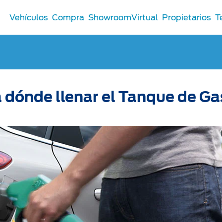
Vehículos
Compra
ShowroomVirtual
Propietarios
T
Comerciales
 dónde llenar el Tanque de Ga
®
Comerciales
u Ford
 Distribuidor
 Certificados