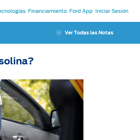
ecnologías
Financiamiento
Ford App
Iniciar Sesión
Ver Todas las Notas
solina?