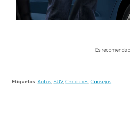
Es recomendable
Etiquetas
:
Autos
,
SUV
,
Camiones
,
Consejos