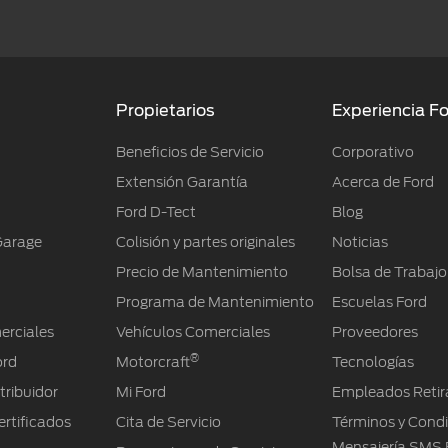
Propietarios
Experiencia F
Beneficios de Servicio
Corporativo
Extensión Garantía
Acerca de Ford
Ford D-Tect
Blog
Garage
Colisión y partes originales
Noticias
Precio de Mantenimiento
Bolsa de Trabajo
Programa de Mantenimiento
Escuelas Ford
erciales
Vehículos Comerciales
Proveedores
®
ord
Motorcraft
Tecnologías
tribuidor
Mi Ford
Empleados Retir
rtificados
Cita de Servicio
Términos y Cond
Mensajería SMS 