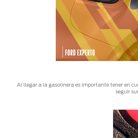
Mi Ford
®
Mi Ford
SYNC
Cita de Servicio
Promociones de Servicio
Llamado a Revisión
Garantía en Partes
Soporte Técnico
Al llegar a la gasolinera es importante tener en c
seguir s