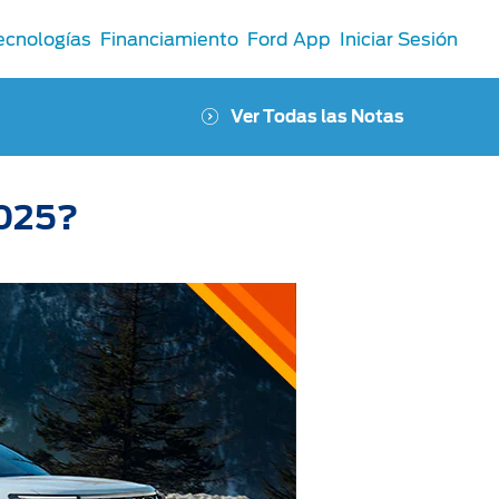
ecnologías
Financiamiento
Ford App
Iniciar Sesión
Ver Todas las Notas
2025?