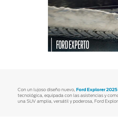
Mi Ford
®
Mi Ford
SYNC
Cita de Servicio
Promociones de Servicio
Llamado a Revisión
Garantía en Partes
Soporte Técnico
Con un lujoso diseño nuevo,
Ford Explorer 2025
tecnológica, equipada con las asistencias y co
una SUV amplia, versátil y poderosa, Ford Explor