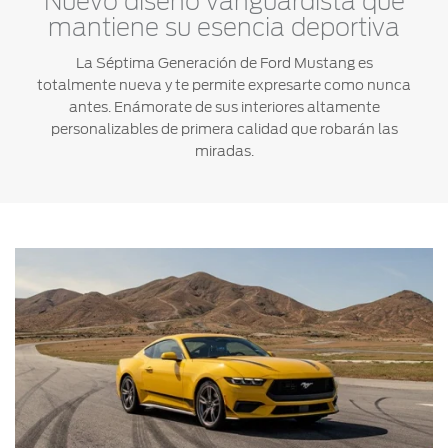
Nuevo diseño vanguardista que
®
Motorcraft
Técnico
Localiza un
mantiene su esencia deportiva
Distribuidor
La Séptima Generación de Ford Mustang es
®
SYNC
totalmente nueva y te permite expresarte como nunca
Seminuevos
antes. Enámorate de sus interiores altamente
Certificados
personalizables de primera calidad que robarán las
miradas.