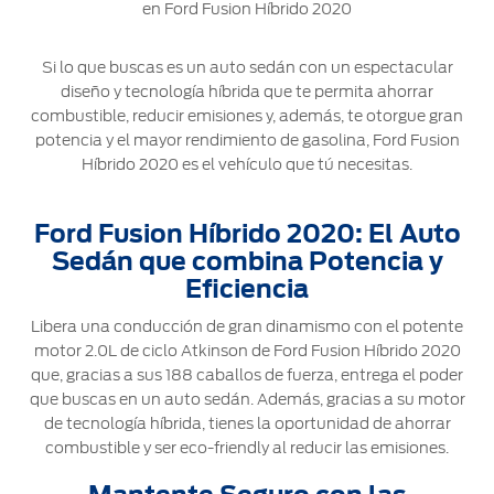
en Ford Fusion Híbrido 2020
Ford
Desempeño
Cita de
Ford
Cambiar
Custom
Servicio
D-
Si lo que buscas es un auto sedán con un espectacular
Contraseña
Garage
Seguridad
Tect
diseño y tecnología híbrida que te permita ahorrar
Promociones
combustible, reducir emisiones y, además, te otorgue gran
Catálogos
de Servicio
potencia y el mayor rendimiento de gasolina, Ford Fusion
Trabajo
Colisión y
Híbrido 2020 es el vehículo que tú necesitas.
Partes
Kits de
Llamado
Originales
Accesorios
a
Ford Fusion Híbrido 2020: El Auto
Revisión
Precio de
Sedán que combina Potencia y
Ford
Mantenimiento
Eficiencia
Credit
Garantía
en
Libera una conducción de gran dinamismo con el potente
Programa de
Partes
motor 2.0L de ciclo Atkinson de Ford Fusion Híbrido 2020
Vehículos
Mantenimiento
que, gracias a sus 188 caballos de fuerza, entrega el poder
Comerciales
que buscas en un auto sedán. Además, gracias a su motor
Soporte
Vehículos
de tecnología híbrida, tienes la oportunidad de ahorrar
Técnico
Descubre
Comerciales
combustible y ser eco-friendly al reducir las emisiones.
Tu Ford
Soporte