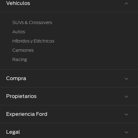
Vehículos
SUVs & Crossovers
Autos
Híbridos y Eléctricos
Camiones
Racing
Compra
Propietarios
Cotízalos
Manéjalos
Experiencia Ford
Beneficios de Servicio
Promociones
Extensión Garantía
Ford Custom Garage
Legal
Corporativo
Ford D-Tect
Catálogos