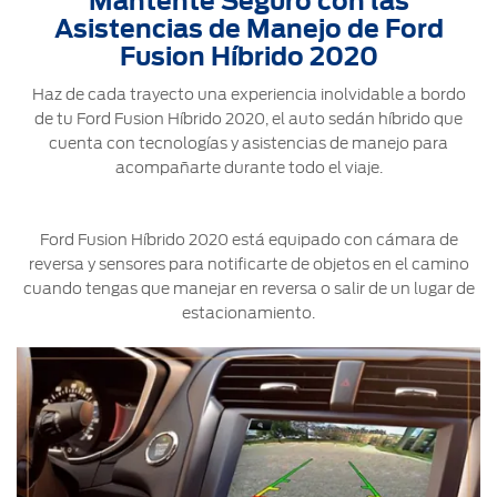
Mantente Seguro con las
®
Motorcraft
Técnico
Localiza un
Asistencias de Manejo de Ford
Distribuidor
Fusion Híbrido 2020
®
SYNC
Haz de cada trayecto una experiencia inolvidable a bordo
Seminuevos
de tu Ford Fusion Híbrido 2020, el auto sedán híbrido que
Certificados
cuenta con tecnologías y asistencias de manejo para
acompañarte durante todo el viaje.
Ford Fusion Híbrido 2020 está equipado con cámara de
reversa y sensores para notificarte de objetos en el camino
cuando tengas que manejar en reversa o salir de un lugar de
estacionamiento.