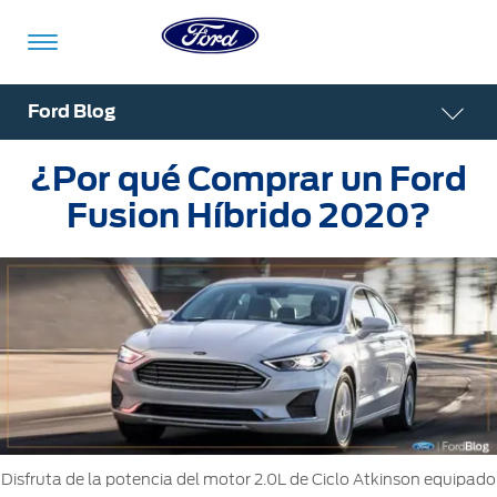
Acessibility
Ford Blog
¿Por qué Comprar un Ford
Vehículos
Compra
ShowroomVirtual
Propietarios
Tecnologías
Financiamiento
Ford
Iniciar
Fusion Híbrido 2020?
App
Sesión
Showroom
Compra
Servicio
Tecnologías
Virtual
Iniciar
Sesión
Cotízalos
Beneficios
Asistencia
Mi
de
Ford
Servicio
Iniciar
Manéjalos
Conectividad
Sesión
Mi
Extensión
Promociones
Confort
Ford
Disfruta de la potencia del motor 2.0L de Ciclo Atkinson equipado
Garantía
Registrarse