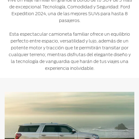
Vive un viaje familiar en grande a bordo de tu SUV de 3 filas
de excepcional Tecnología, Comodidad y Seguridad: Ford
Ford
Desempeño
Cita de
Ford
Cambiar
Expedition 2024, una de las mejores SUVs para hasta 8
Custom
Servicio
D-
Contraseña
pasajeros.
Garage
Seguridad
Tect
Promociones
Esta espectacular camioneta familiar ofrece un equilibrio
Catálogos
de Servicio
Trabajo
perfecto entre espacio, versatilidad y lujo, además de un
Colisión y
potente motor y tracción que te permitirán transitar por
Partes
Kits de
Llamado
cualquier terreno; mientras disfrutas del elegante diseño y
Originales
Accesorios
a
la tecnología de vanguardia que harán de tus viajes una
Revisión
experiencia inolvidable.
Precio de
Ford
Mantenimiento
Credit
Garantía
en
Programa de
Partes
Vehículos
Mantenimiento
Comerciales
Soporte
Vehículos
Técnico
Descubre
Comerciales
Tu Ford
Soporte