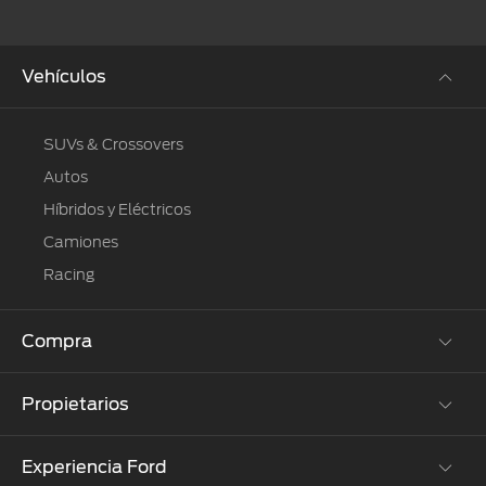
Vehículos
SUVs & Crossovers
Autos
Híbridos y Eléctricos
Camiones
Racing
Compra
Propietarios
Cotízalos
Manéjalos
Experiencia Ford
Beneficios de Servicio
Promociones