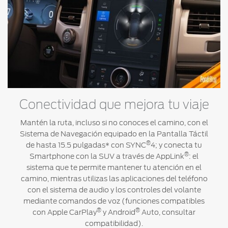
Conectividad que mejora tu viaje
Mantén la ruta, incluso si no conoces el camino, con el
Sistema de Navegación equipado en la Pantalla Táctil
®
de hasta 15.5 pulgadas* con SYNC
4; y conecta tu
®
Smartphone con la SUV a través de AppLink
: el
sistema que te permite mantener tu atención en el
camino, mientras utilizas las aplicaciones del teléfono
con el sistema de audio y los controles del volante
mediante comandos de voz (funciones compatibles
®
®
con Apple CarPlay
y Android
Auto, consultar
compatibilidad).