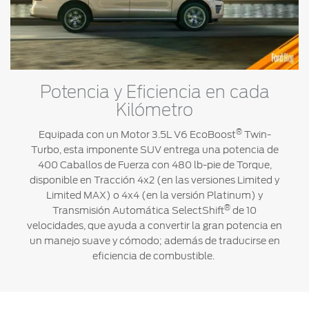
®
Motorcraft
Técnico
Localiza un
Distribuidor
®
SYNC
Seminuevos
Certificados
Potencia y Eficiencia en cada
Kilómetro
®
Equipada con un Motor 3.5L V6 EcoBoost
Twin-
Turbo, esta imponente SUV entrega una potencia de
400 Caballos de Fuerza con 480 lb-pie de Torque,
disponible en Tracción 4x2 (en las versiones Limited y
Limited MAX) o 4x4 (en la versión Platinum) y
®
Transmisión Automática SelectShift
de 10
velocidades, que ayuda a convertir la gran potencia en
un manejo suave y cómodo; además de traducirse en
eficiencia de combustible.