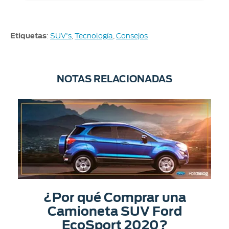
Etiquetas
:
SUV's
,
Tecnología
,
Consejos
NOTAS RELACIONADAS
¿Por qué Comprar una
Camioneta SUV Ford
EcoSport 2020?