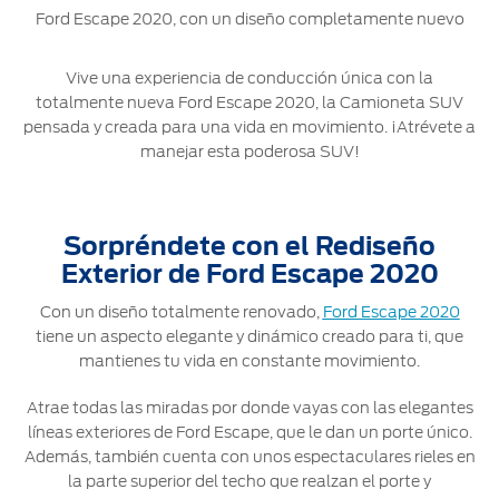
Ford Escape 2020, con un diseño completamente nuevo
Ford
Desempeño
Cita de
Ford
Cambiar
Custom
Servicio
D-
Contraseña
Garage
Vive una experiencia de conducción única con la
Seguridad
Tect
totalmente nueva Ford Escape 2020, la Camioneta SUV
Promociones
pensada y creada para una vida en movimiento. ¡Atrévete a
Catálogos
de Servicio
Trabajo
Colisión y
manejar esta poderosa SUV!
Partes
Kits de
Llamado
Originales
Accesorios
a
Sorpréndete con el Rediseño
Revisión
Precio de
Exterior de Ford Escape 2020
Ford
Mantenimiento
Credit
Garantía
Con un diseño totalmente renovado,
Ford Escape 2020
en
tiene un aspecto elegante y dinámico creado para ti, que
Programa de
Partes
Vehículos
mantienes tu vida en constante movimiento.
Mantenimiento
Comerciales
Atrae todas las miradas por donde vayas con las elegantes
Soporte
Vehículos
líneas exteriores de Ford Escape, que le dan un porte único.
Técnico
Descubre
Comerciales
Además, también cuenta con unos espectaculares rieles en
Tu Ford
la parte superior del techo que realzan el porte y
Soporte