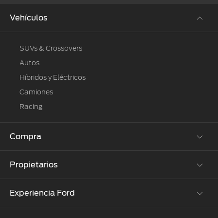
Vehículos
SUVs & Crossovers
Autos
Híbridos y Eléctricos
Camiones
Racing
Compra
Propietarios
Cotízalos
Manéjalos
Experiencia Ford
Beneficios de Servicio
Promociones
Extensión Garantía
Ford Custom Garage