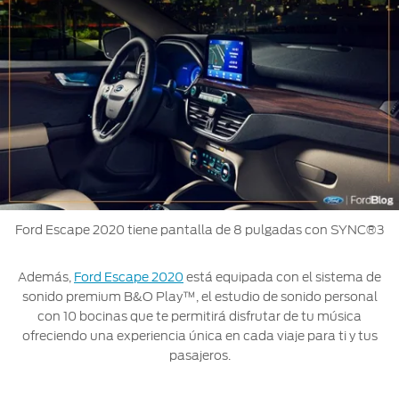
Ford Escape 2020 tiene pantalla de 8 pulgadas con SYNC®3
Además,
Ford Escape 2020
está equipada con el sistema de
sonido premium B&O Play™, el estudio de sonido personal
con 10 bocinas que te permitirá disfrutar de tu música
ofreciendo una experiencia única en cada viaje para ti y tus
pasajeros.