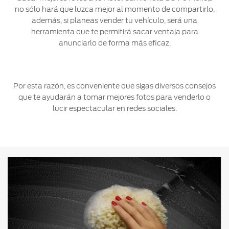
no sólo hará que luzca mejor al momento de compartirlo,
Ford
Desempeño
Cita de
Ford
además, si planeas vender tu vehículo, será una
Cambiar
Custom
Servicio
D-
herramienta que te permitirá sacar ventaja para
Contraseña
Garage
Seguridad
Tect
anunciarlo de forma más eficaz.
Promociones
Catálogos
de Servicio
Trabajo
Colisión y
Partes
Por esta razón, es conveniente que sigas diversos consejos
Kits de
Llamado
Originales
que te ayudarán a tomar mejores fotos para venderlo o
Accesorios
a
lucir espectacular en redes sociales.
Revisión
Precio de
Ford
Mantenimiento
Credit
Garantía
en
Programa de
Partes
Vehículos
Mantenimiento
Comerciales
Soporte
Vehículos
Técnico
Descubre
Comerciales
Tu Ford
Soporte