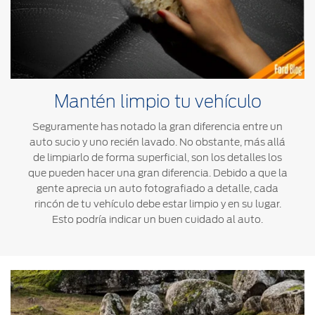
®
Motorcraft
Técnico
Localiza un
Distribuidor
®
SYNC
Seminuevos
Certificados
Mantén limpio tu vehículo
Seguramente has notado la gran diferencia entre un
auto sucio y uno recién lavado. No obstante, más allá
de limpiarlo de forma superficial, son los detalles los
que pueden hacer una gran diferencia. Debido a que la
gente aprecia un auto fotografiado a detalle, cada
rincón de tu vehículo debe estar limpio y en su lugar.
Esto podría indicar un buen cuidado al auto.