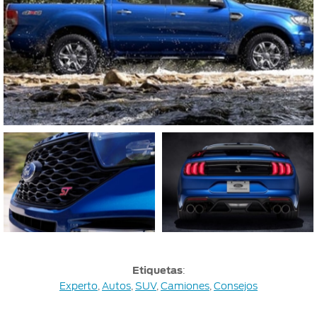
Etiquetas
:
Experto
,
Autos
,
SUV
,
Camiones
,
Consejos