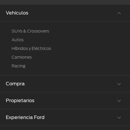
Vehículos
SUVs & Crossovers
Autos
Híbridos y Eléctricos
Camiones
Racing
Compra
Propietarios
Cotízalos
Manéjalos
Experiencia Ford
Beneficios de Servicio
Promociones
Extensión Garantía
Ford Custom Garage