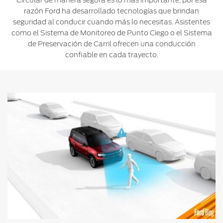
Circular de manera segura es lo más importante, por esa
razón Ford ha desarrollado tecnologías que brindan
Ford
Desempeño
Cita de
Ford
Cambiar
seguridad al conducir cuando más lo necesitas. Asistentes
Custom
Servicio
D-
Contraseña
como el Sistema de Monitoreo de Punto Ciego o el Sistema
Garage
Seguridad
Tect
de Preservación de Carril ofrecen una conducción
Promociones
confiable en cada trayecto.
Catálogos
de Servicio
Trabajo
Colisión y
Partes
Kits de
Llamado
Originales
Accesorios
a
Revisión
Precio de
Ford
Mantenimiento
Credit
Garantía
en
Programa de
Partes
Vehículos
Mantenimiento
Comerciales
Soporte
Vehículos
Técnico
Descubre
Comerciales
Tu Ford
Soporte