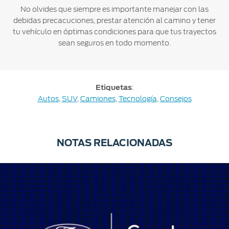
No olvides que siempre es importante manejar con las
debidas precacuciones, prestar atención al camino y tener
tu vehículo en óptimas condiciones para que tus trayectos
sean seguros en todo momento.
Etiquetas
:
Autos
,
SUV
,
Camiones
,
Tecnología
,
Consejos
NOTAS RELACIONADAS