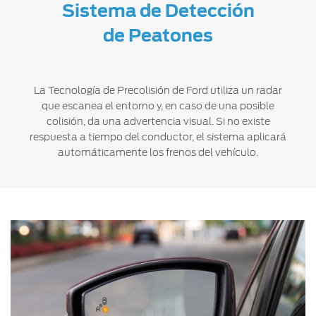
®
Motorcraft
Sistema de Detección
Técnico
Localiza un
Distribuidor
de Peatones
®
SYNC
Seminuevos
Certificados
La Tecnología de Precolisión de Ford utiliza un radar
que escanea el entorno y, en caso de una posible
colisión, da una advertencia visual. Si no existe
respuesta a tiempo del conductor, el sistema aplicará
automáticamente los frenos del vehículo.