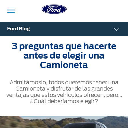
Acessibility
Ford Blog
3 preguntas que hacerte
Vehículos
Compra
ShowroomVirtual
Propietarios
Tecnologías
Financiamiento
Ford
Iniciar
antes de elegir una
App
Sesión
Camioneta
Showroom
Compra
Servicio
Tecnologías
Virtual
Admitámoslo, todos queremos tener una
Iniciar
Sesión
Camioneta y disfrutar de las grandes
Cotízalos
Beneficios
Asistencia
Mi
ventajas que estos vehículos ofrecen, pero…
de
Ford
¿Cuál deberíamos elegir?
Servicio
Iniciar
Manéjalos
Conectividad
Sesión
Mi
Extensión
Promociones
Confort
Ford
Garantía
Registrarse