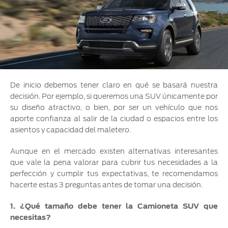
Ford
Desempeño
Cita de
Ford
Cambiar
Custom
Servicio
D-
Contraseña
Garage
Seguridad
Tect
Promociones
Catálogos
de Servicio
Trabajo
Colisión y
Partes
De inicio debemos tener claro en qué se basará nuestra
Kits de
Llamado
Originales
decisión. Por ejemplo, si queremos una SUV únicamente por
Accesorios
a
su diseño atractivo, o bien, por ser un vehículo que nos
Revisión
Precio de
aporte confianza al salir de la ciudad o espacios entre los
Ford
Mantenimiento
asientos y capacidad del maletero.
Credit
Garantía
en
Aunque en el mercado existen alternativas interesantes
Programa de
Partes
que vale la pena valorar para cubrir tus necesidades a la
Vehículos
Mantenimiento
perfección y cumplir tus expectativas, te recomendamos
Comerciales
hacerte estas 3 preguntas antes de tomar una decisión.
Soporte
Vehículos
Técnico
Descubre
Comerciales
1. ¿Qué tamaño debe tener la Camioneta SUV que
Tu Ford
necesitas?
Soporte