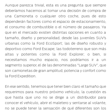
®
Motorcraft
Técnico
Localiza un
Aunque parezca trivial, esta es una pregunta que siempre
Distribuidor
deberíamos hacernos al tomar una decisión de compra de
®
una Camioneta o cualquier otro coche, pues de esto
SYNC
dependerán factores como el espacio de estacionamiento,
Seminuevos
el consumo de combustible o el número de pasajeros. Ya
Certificados
que en el mercado existen distintas opciones en cuanto a
tamaño, diseño y personalidad, desde las juveniles SUV’s
urbanas como la Ford EcoSport; las de diseño robusto y
deportivo como Ford Escape; las todoterreno que son más
altas y potentes como la Ford Explorer; o bien, si
necesitamos mucho espacio, nos podríamos ir a un
segmento superior, el de las denominadas “Large SUV”, que
son camionetas de gran amplitud, potencia y confort como
la Ford Expedition.
En ese sentido, tenemos que tener bien claro el tamaño que
requerimos para nuestro próximo vehículo, la cuestión es
que hasta que uno no se dirige a un distribuidor para
conocer el vehículo, abrir el maletero y sentarse al volante,
no se puede tener la sensación de qué diferentes son los