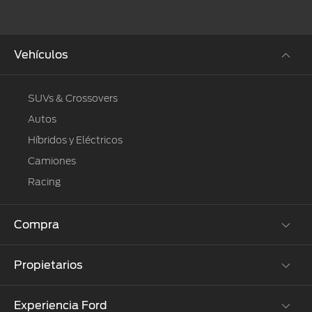
Vehículos
SUVs & Crossovers
Autos
Híbridos y Eléctricos
Camiones
Racing
Compra
Propietarios
Cotízalos
Manéjalos
Experiencia Ford
Beneficios de Servicio
Promociones