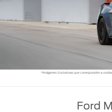
Mi Ford
®
Mi Ford
SYNC
Cita de Servicio
Promociones de Servicio
Llamado a Revisión
Garantía en Partes
Soporte Técnico
*Imágenes ilustrativas que corresponden a unidad
Ford M