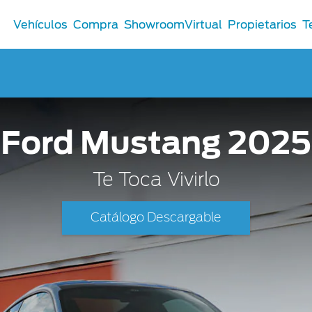
Vehículos
Compra
ShowroomVirtual
Propietarios
T
Comerciales
Ford Mustang 2025
®
Comerciales
u Ford
Te Toca Vivirlo
 Distribuidor
 Certificados
Catálogo Descargable