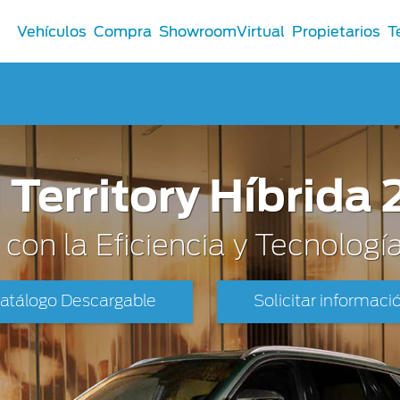
Vehículos
Compra
ShowroomVirtual
Propietarios
T
Comerciales
 Territory Híbrida
®
Comerciales
u Ford
con la Eficiencia y Tecnologí
 Distribuidor
 Certificados
atálogo Descargable
Solicitar informaci