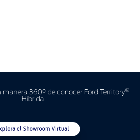
®
 manera 360° de conocer Ford Territory
Híbrida
xplora el Showroom Virtual