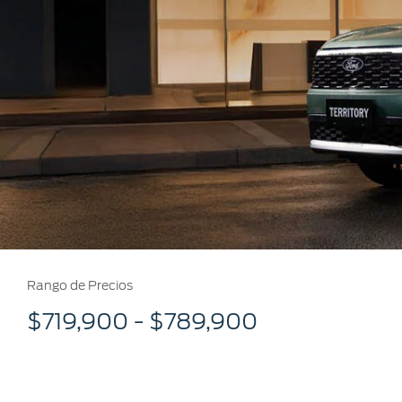
Mi Ford
®
Mi Ford
SYNC
Cita de Servicio
Promociones de Servicio
Llamado a Revisión
Garantía en Partes
Soporte Técnico
Rango de Precios
$719,900 - $789,900