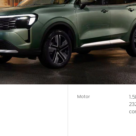
Motor
1.
23
co