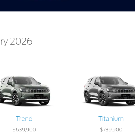
ory 2026
Trend
Titanium
$639,900
$739,900