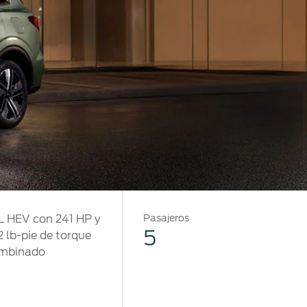
5L HEV con 241 HP y
Pasajeros
5
2 lb-pie de torque
mbinado