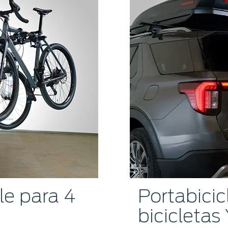
le para 4
Portabicic
bicicletas