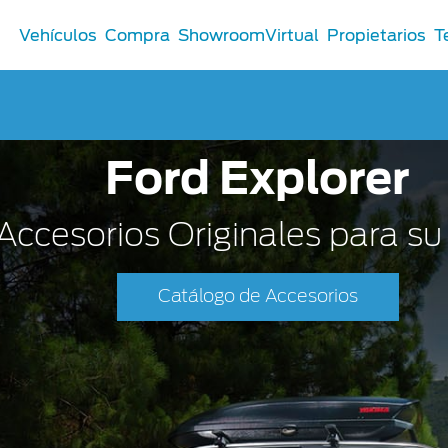
Vehículos
Compra
ShowroomVirtual
Propietarios
T
Ford Explorer
Comerciales
®
Comerciales
Accesorios Originales para s
u Ford
 Distribuidor
Catálogo de Accesorios
 Certificados