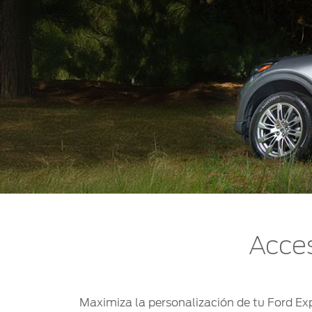
Mi Ford
®
Mi Ford
SYNC
Cita de Servicio
Promociones de Servicio
Llamado a Revisión
Garantía en Partes
Soporte Técnico
Acces
Maximiza la personalización de tu Ford Exp