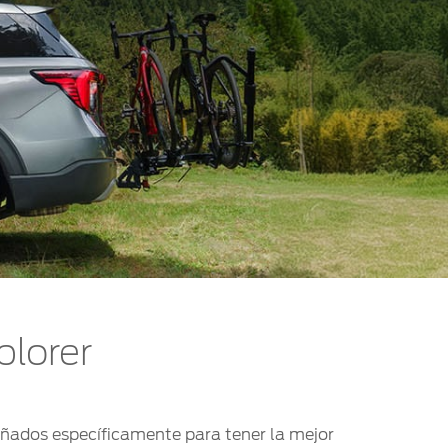
plorer
señados específicamente para tener la mejor