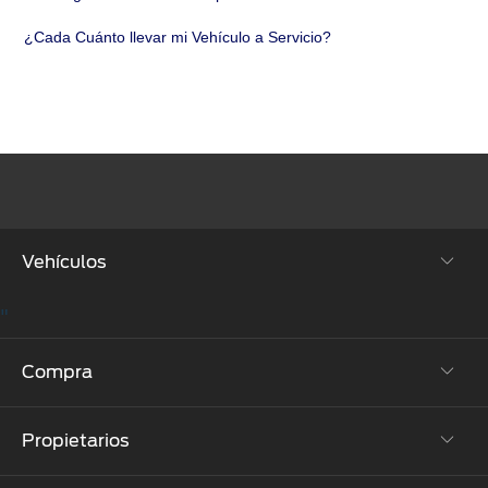
¿Cada Cuánto llevar mi Vehículo a Servicio?
Vehículos
"
SUVs & Crossovers
Compra
Autos
Propietarios
Híbridos y Eléctricos
Cotízalos
Camiones