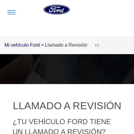
Acessibility
Mi vehículo Ford
>
Llamado a Revisión
Vehículos
Compra
ShowroomVirtual
Propietarios
Tecnologías
Financiamiento
Ford
Iniciar
App
Sesión
Showroom
Compra
Servicio
Tecnologías
Virtual
Iniciar
Sesión
Cotízalos
Beneficios
Asistencia
Mi
de
LLAMADO A REVISIÓN
Ford
Servicio
Iniciar
Manéjalos
Conectividad
Sesión
¿TU VEHÍCULO FORD TIENE
Mi
Extensión
Promociones
Confort
Ford
UN LLAMADO A REVISIÓN?
Garantía
Registrarse