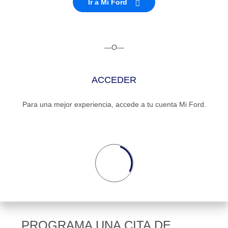
Seminuevos
Ir a Mi Ford
Motorcraft
®
Técnico
Certificados
SYNC
®
—O—
ACCEDER
Para una mejor experiencia, accede a tu cuenta Mi Ford.
PROGRAMA UNA CITA DE