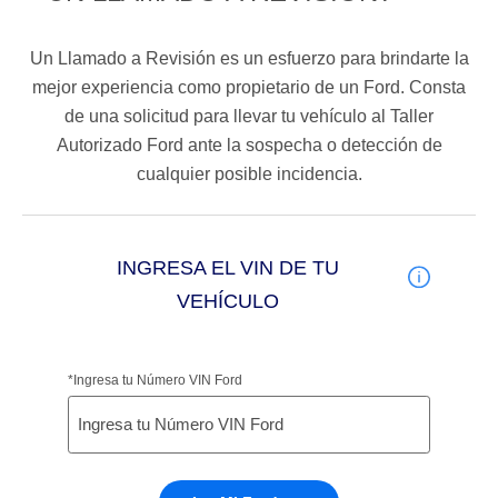
Catálogos
Desempeño
Cita de
Ford
Cambiar
Servicio
Un Llamado a Revisión es un esfuerzo para brindarte la
D-
Contraseña
Kits de
Seguridad
mejor experiencia como propietario de un Ford. Consta
Tect
Accesorios
Promociones
de una solicitud para llevar tu vehículo al Taller
de Servicio
Trabajo
Autorizado Ford ante la sospecha o detección de
Colisión y
Ford
cualquier posible incidencia.
Partes
Credit
Llamado
Originales
a
Revisión
Vehículos
Precio de
INGRESA EL VIN DE TU
Comerciales
Mantenimiento
VEHÍCULO
Garantía
en
Descubre
Programa de
Partes
Tu Ford
Mantenimiento
*Ingresa tu Número VIN Ford
Soporte
Localiza un
Vehículos
Técnico
Distribuidor
Comerciales
Soporte