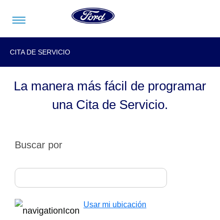
Acessibility
CITA DE SERVICIO
La manera más fácil de programar
Vehículos
Compra
ShowroomVirtual
Propietarios
Tecnologías
Financiamiento
Ford
Iniciar
una Cita de Servicio.
App
Sesión
Showroom
Compra
Servicio
Tecnologías
Virtual
Iniciar
Buscar por
Sesión
Cotízalos
Beneficios
Asistencia
Mi
de
Ford
Servicio
Iniciar
Manéjalos
Conectividad
Sesión
Mi
Extensión
Usar mi ubicación
Promociones
Confort
Ford
Garantía
Registrarse