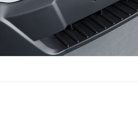
 versión Jumbo de
Ford Transit Van 2019
será la mejor ali