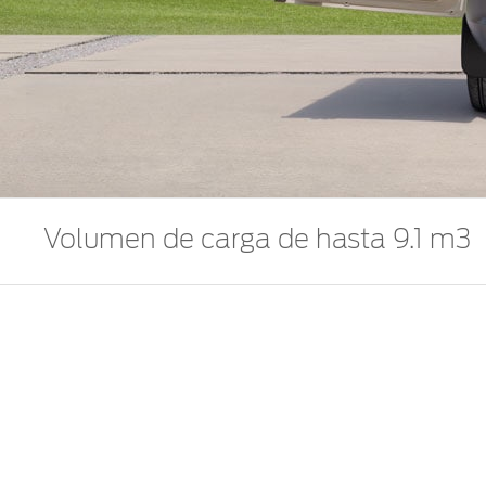
Volumen de carga de hasta 9.1 m3
Ford construyó una camioneta que trabaja tan duro
viajes y consumir menos gasolina, incrementando tu