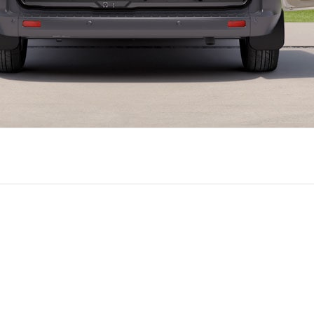
 como tú. Transit Custom 2019 te permitirá transportar 
 productividad.