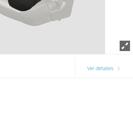
To
Ver detalles
rga.