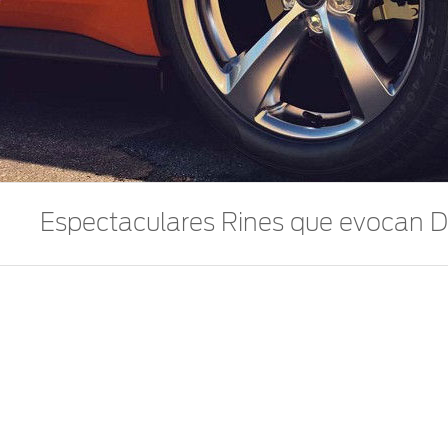
Espectaculares Rines que evocan D
La belleza de los rines de Aluminio de 19", exclusiv
Mustang 2019
.