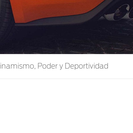
inamismo, Poder y Deportividad
os para Mustang V8, son un relieve de la sofisticación que 