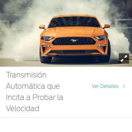
To
Transmisión
Automática que
Ver Detalles
Incita a Probar la
Velocidad
Ford Mustang 2019
está equipado con una Transmisión