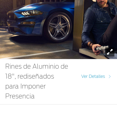
To
Rines de Aluminio de
18", rediseñados
Ver Detalles
para Imponer
Presencia
Ford Mustang
Los nuevos Rines de Aluminio de 18" de