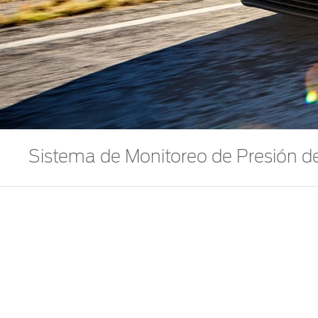
Sistema de Monitoreo de Presión d
Ford Focus 2018 cuenta con sensores que detectan q
carretera. ¡Conócelo!