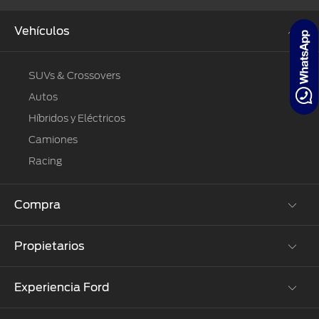
®
Motorcraft
Técnico
Localiza un
Vehículos
Distribuidor
®
SYNC
Seminuevos
SUVs & Crossovers
Certificados
Autos
Híbridos y Eléctricos
Camiones
Racing
Compra
Propietarios
Cotízalos
Manéjalos
Experiencia Ford
Beneficios de Servicio
Promociones
Extensión Garantía
Ford Custom Garage