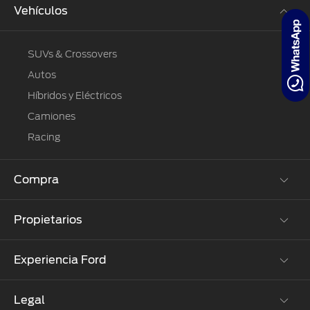
®
Motorcraft
Vehículos
Técnico
Localiza un
Distribuidor
®
SYNC
SUVs & Crossovers
Seminuevos
Autos
Certificados
Híbridos y Eléctricos
Camiones
Racing
Compra
Propietarios
Cotízalos
Manéjalos
Experiencia Ford
Beneficios de Servicio
Promociones
Extensión Garantía
Ford Custom Garage
Legal
Corporativo
Ford D-Tect
Catálogos