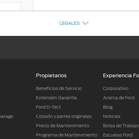
LEGALES
Propietarios
Experiencia F
Beneficios de Servicio
Corporativo
Extensión Garantía
Acerca de Ford
Ford D-Tect
Blog
Garage
Colisión y partes originales
Noticias
Precio de Mantenimiento
Bolsa de Trabajo
Programa de Mantenimiento
Escuelas Ford