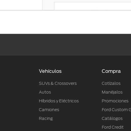
GT
Precio desde + $ 1,349,000
Vehículos
Compra
SUVs & Crossovers
Cotízalos
Autos
Manéjalos
Híbridos y Eléctricos
Promociones
Camiones
Ford Custom 
Racing
Catálogos
Ford Credit