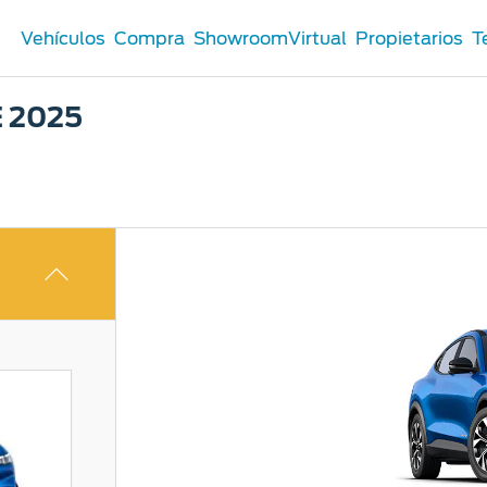
Vehículos
Compra
ShowroomVirtual
Propietarios
T
 2025
Comerciales
®
Comerciales
u Ford
 Distribuidor
 Certificados