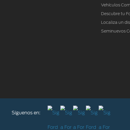
Vehículos Com
Rally
Descubre tu F
Precio desde + $ 1,399,000
Localiza un dis
Seminuevos Ce
Síguenos en: