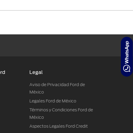
ord
Legal
Aviso de Privacidad Ford de
México
Legales Ford de México
Términos y Condiciones Ford de
México
Aspectos Legales Ford Credit