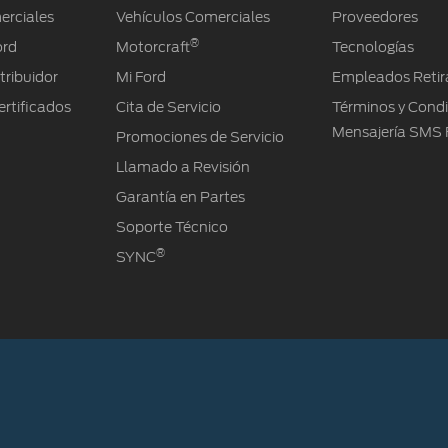
erciales
Vehículos Comerciales
Proveedores
®
ord
Motorcraft
Tecnologías
tribuidor
Mi Ford
Empleados Retir
rtificados
Cita de Servicio
Términos y Cond
Mensajería SMS 
Promociones de Servicio
Llamado a Revisión
Garantía en Partes
Soporte Técnico
®
SYNC