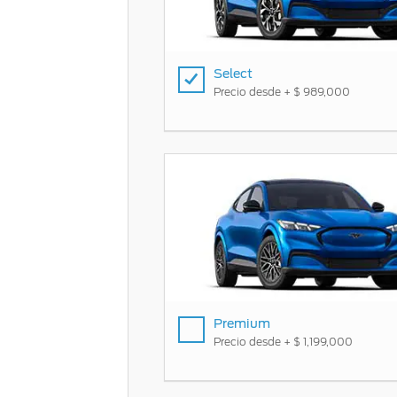
Mi Ford
®
Mi Ford
SYNC
Select
Cita de Servicio
Precio desde + $ 989,000
Promociones de Servicio
Llamado a Revisión
Garantía en Partes
Soporte Técnico
Premium
Precio desde + $ 1,199,000