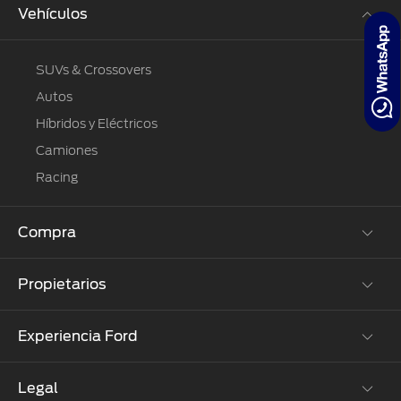
®
Motorcraft
Vehículos
Técnico
Localiza un
Distribuidor
®
SYNC
SUVs & Crossovers
Seminuevos
Autos
Certificados
Híbridos y Eléctricos
Camiones
Racing
Compra
Propietarios
Cotízalos
Manéjalos
Experiencia Ford
Beneficios de Servicio
Promociones
Extensión Garantía
Ford Custom Garage
Legal
Corporativo
Ford D-Tect
Catálogos