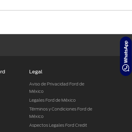
ord
Legal
Aviso de Privacidad Ford de
México
Legales Ford de México
Términos y Condiciones Ford de
México
Aspectos Legales Ford Credit