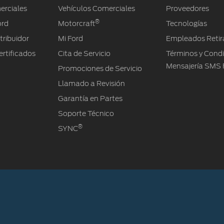
erciales
Vehículos Comerciales
Proveedores
®
ord
Motorcraft
Tecnologías
tribuidor
Mi Ford
Empleados Retir
rtificados
Cita de Servicio
Términos y Cond
Mensajería SMS 
Promociones de Servicio
Llamado a Revisión
Garantía en Partes
Soporte Técnico
®
SYNC