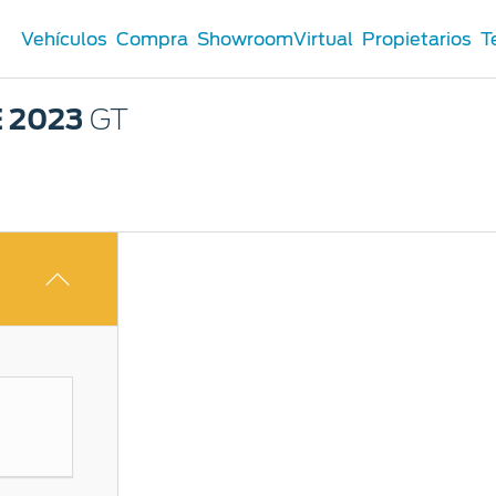
Vehículos
Compra
ShowroomVirtual
Propietarios
T
 2023
GT
Comerciales
®
Comerciales
u Ford
 Distribuidor
 Certificados