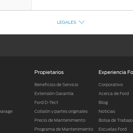
LEGALES
Propietarios
Experiencia F
Beneficios de Servicio
Corporativo
Extensión Garantía
Acerca de Ford
Ford D-Tect
Blog
Garage
Colisión y partes originales
Noticias
Precio de Mantenimiento
Bolsa de Trabajo
Programa de Mantenimiento
Escuelas Ford