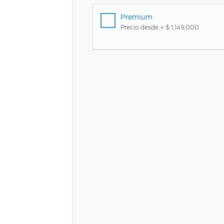
Mi Ford
Premium
Precio desde + $ 1,149,000
®
Mi Ford
SYNC
Cita de Servicio
Promociones de Servicio
Llamado a Revisión
Garantía en Partes
Soporte Técnico