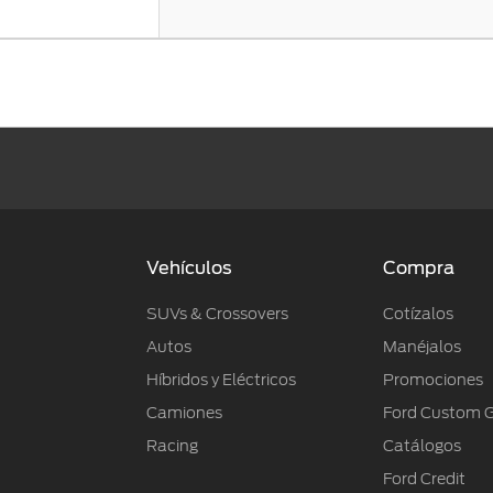
Vehículos
Compra
SUVs & Crossovers
Cotízalos
Autos
Manéjalos
Híbridos y Eléctricos
Promociones
Camiones
Ford Custom 
Racing
Catálogos
Ford Credit