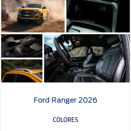
La Pickup pensada
Cargador inálambrico
para ti
Conducción
con estilo
Cómodo espacio interior
Rieles de
Ford Ranger 2026
Techo
COLORES