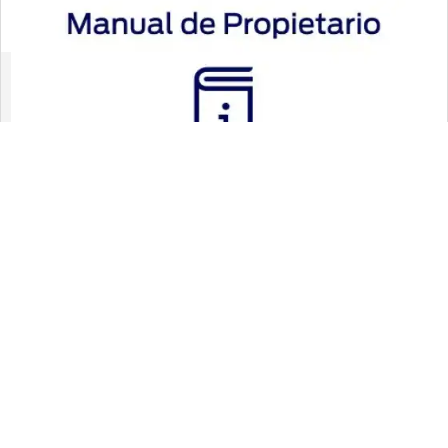
Remolque/Arrastre, Resbaladizo, Lodo/Surcos y
Versión XL Diésel 4x4 está equipada con una
Arena.
Capacidad de Carga de 1,079kg, mientras que Ford
Ranger Wildtrak 2026 ofrece 981kg de Capacidad de
Carga.
Encuentra la versión del Manual de Propietario
de tu Vehículo Ford
Descargar Manual >
Legales
Síguenos en: