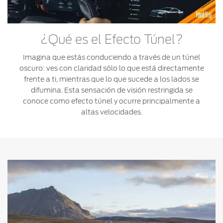
®
Motorcraft
Técnico
Localiza un
Distribuidor
®
SYNC
¿Qué es el Efecto Túnel?
Seminuevos
Imagina que estás conduciendo a través de un túnel
Certificados
oscuro: ves con claridad sólo lo que está directamente
frente a ti, mientras que lo que sucede a los lados se
difumina. Esta sensación de visión restringida se
conoce como efecto túnel y ocurre principalmente a
altas velocidades.