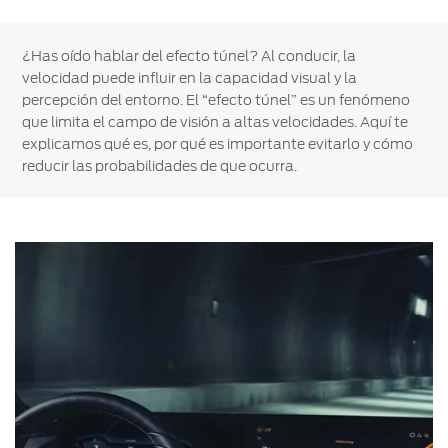
Ford
Desempeño
Cita de
Ford
Cambiar
Custom
Servicio
¿Has oído hablar del efecto túnel? Al conducir, la
D-
Contraseña
Garage
Seguridad
velocidad puede influir en la capacidad visual y la
Tect
percepción del entorno. El “efecto túnel” es un fenómeno
Promociones
Catálogos
que limita el campo de visión a altas velocidades. Aquí te
de Servicio
Trabajo
Colisión y
explicamos qué es, por qué es importante evitarlo y cómo
Partes
reducir las probabilidades de que ocurra.
Kits de
Llamado
Originales
Accesorios
a
Revisión
Precio de
Ford
Mantenimiento
Credit
Garantía
en
Programa de
Partes
Vehículos
Mantenimiento
Comerciales
Soporte
Vehículos
Técnico
Descubre
Comerciales
Tu Ford
Soporte