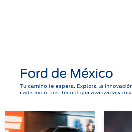
Mi Ford
®
Mi Ford
SYNC
Cita de Servicio
Promociones de Servicio
Llamado a Revisión
Garantía en Partes
Ford de México
Soporte Técnico
Tu camino te espera. Explora la innovació
cada aventura. Tecnología avanzada y dis