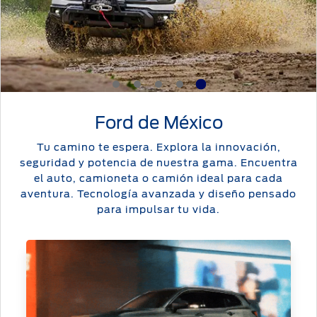
Cambiar
Servicio
Ford
Custom
Contraseña
D-
Garage
Seguridad
Tect
Promociones
de Servicio
Catálogos
Trabajo
Colisión y
5
1
2
3
4
Partes
Llamado
Kits de
Originales
a
Accesorios
Ford de México
Revisión
Precio de
Tu camino te espera. Explora la innovación,
Ford
Mantenimiento
Garantía
seguridad y potencia de nuestra gama. Encuentra
Credit
en
el auto, camioneta o camión ideal para cada
Partes
Programa de
aventura. Tecnología avanzada y diseño pensado
Vehículos
Mantenimiento
para impulsar tu vida.
Comerciales
Soporte
Técnico
Vehículos
Descubre
Comerciales
Tu Ford
Soporte
®
Técnico
Motorcraft
Localiza un