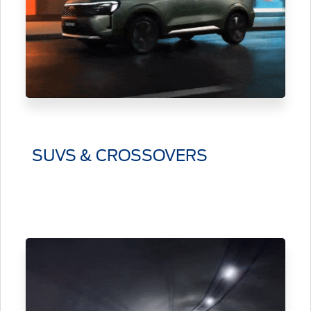
Distribuidor
®
SYNC
Seminuevos
Certificados
SUVS & CROSSOVERS